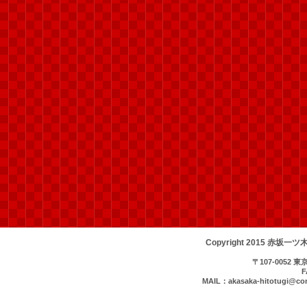
Copyright 2015 赤坂一ツ
〒107-0052 
FA
MAIL：akasaka-hitotugi@com