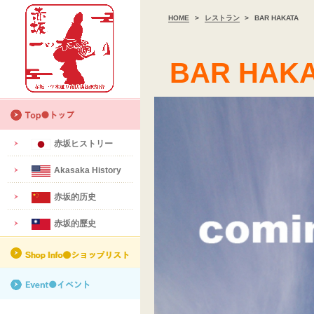
HOME
>
レストラン
>
BAR HAKATA
BAR HAK
赤坂ヒストリー
Akasaka History
赤坂的历史
赤坂的歷史