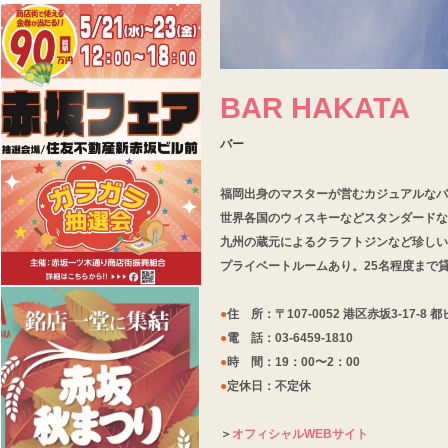
BAR HAKATA
バー
福岡出身のマスターが営むカジュアルなバ
世界各国のウィスキーなどスタンダードな
九州の蔵元によるクラフトジンなど珍しい
プライベートルームあり。25名程度まで
●
住 所：〒107-0052 港区赤坂3-17-8 
●
電 話：03-6459-1810
●
時 間：19：00〜2：00
●
定休日：不定休
＞
オフィシャルWEBサイト